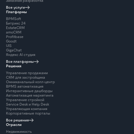
Заказная разработка
Все услуги
Платформы
BPMSoft
Битрикс 24
EstateCRM
amoCRM
Profitbase
Goodt
UIS
GigaChat
Яндекс AI студия
Все платформы
Решения
Управление продажами
CRM для застройщика
Омниканальный колл-центр
BPMS автоматизация
Интерактивные дашборды
Автоматизация маркетинга
Управление стройкой
Service Desk и Help Desk
Управляющая компания
Корпоративные порталы
Все решения
Отрасли
Недвижимость